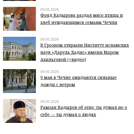
09.05.2026
Фонд Кадырова раздал мясо птицы и
хлеб нуждающимся семьям Чечни
09.05.2026
В Грозном открыли Институт исламских
наук «Даруль Хадис» имени Марем
Ахильговой (+видео)
09.05.2026
9 мая в Чечне ожидаются сильные
дожди с ветром
09.05.2026
Рамзан Кадыров об отце: ты думал не о
себе — ты думал о людях