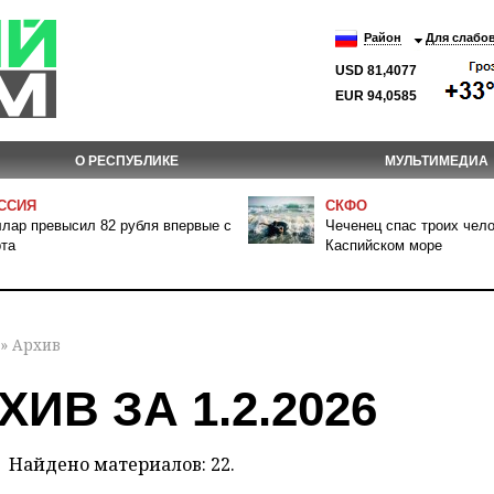
Район
Для слабо
USD 81,4077
EUR 94,0585
О РЕСПУБЛИКЕ
МУЛЬТИМЕДИА
ССИЯ
СКФО
лар превысил 82 рубля впервые с
Чеченец спас троих чело
та
Каспийском море
» Архив
ХИВ ЗА 1.2.2026
Найдено материалов: 22.