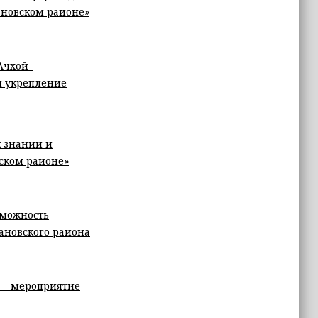
новском районе»
Ачхой-
и укрепление
к знаний и
ском районе»
зможность
ановского района
 — мероприятие