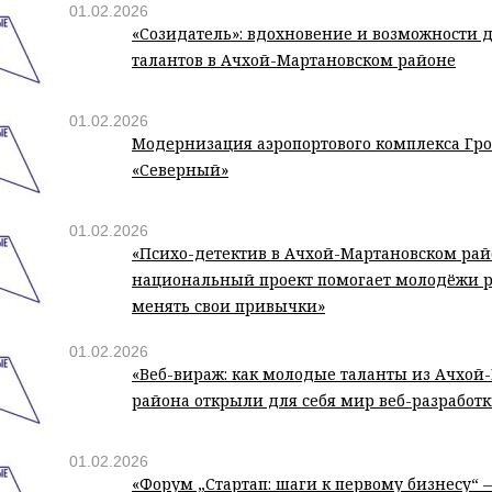
01.02.2026
«Созидатель»: вдохновение и возможности 
талантов в Ачхой-Мартановском районе
01.02.2026
Модернизация аэропортового комплекса Гр
«Северный»
01.02.2026
«Психо-детектив в Ачхой-Мартановском райо
национальный проект помогает молодёжи р
менять свои привычки»
01.02.2026
«Веб-вираж: как молодые таланты из Ачхой
района открыли для себя мир веб-разработк
01.02.2026
«Форум „Стартап: шаги к первому бизнесу“