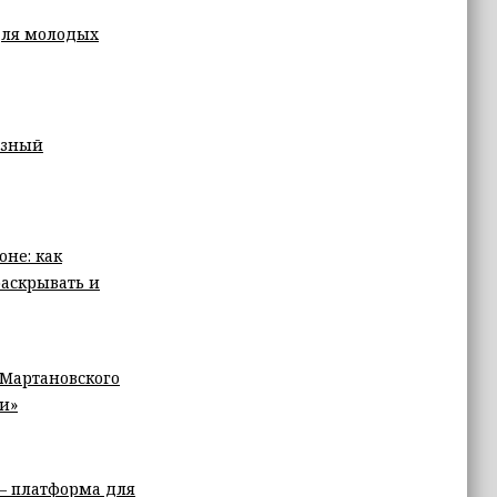
для молодых
озный
не: как
аскрывать и
-Мартановского
и»
 — платформа для