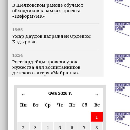
В Шелковском районе обучают
обходчиков в рамках проекта
«ИнформУИК»
16:55
Умар Даудов награжден Орденом
Кадырова
16:34
Росгвардейцы провели урок
мужества для воспитанников
детского лагеря «Майралла»
16:30
Дмитрий Чернышенко: Внутренний
Фев 2026 г.
←
→
туризм в России вырос на 4,3%,
въездной — на 20,1%
Пн
Вт
Ср
Чт
Пт
Сб
Вс
1
16:28
Из бюджета Чечни дополнительно
2
3
4
5
6
7
8
выделено 505 млн рублей