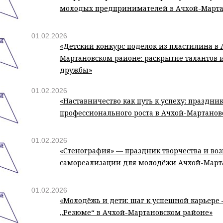
молодых предпринимателей в Ачхой-Марта
01.02.2026
«Детский конкурс поделок из пластилина в 
Мартановском районе: раскрытие талантов 
дружбы»
01.02.2026
«Наставничество как путь к успеху: праздни
профессионального роста в Ачхой-Мартанов
01.02.2026
«Стенография» — праздник творчества и во
самореализации для молодёжи Ачхой-Март
01.02.2026
«Молодёжь и дети: шаг к успешной карьере
„Резюме“ в Ачхой-Мартановском районе»