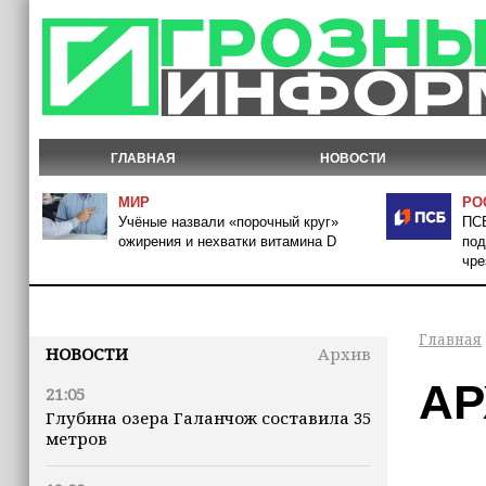
ГЛАВНАЯ
НОВОСТИ
МИР
РО
Учёные назвали «порочный круг»
ПСБ
ожирения и нехватки витамина D
под
чре
Главная
НОВОСТИ
Архив
АР
21:05
Глубина озера Галанчож составила 35
метров