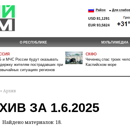
Район
Для слабо
USD 81,1291
EUR 93,5824
О РЕСПУБЛИКЕ
МУЛЬТИМЕДИА
ССИЯ
СКФО
 и МЧС России будут оказывать
Чеченец спас троих чело
держку жителям пострадавших при
Каспийском море
звычайных ситуациях регионов
» Архив
ХИВ ЗА 1.6.2025
Найдено материалов: 18.