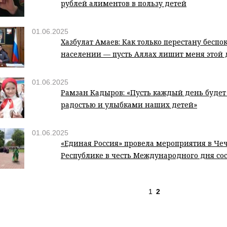
рублей алиментов в пользу детей
01.06.2025
Хазбулат Амаев: Как только перестану беспок
населении — пусть Аллах лишит меня этой
01.06.2025
Рамзан Кадыров: «Пусть каждый день буде
радостью и улыбками наших детей»
01.06.2025
«Единая Россия» провела мероприятия в Че
Республике в честь Международного дня со
1
2