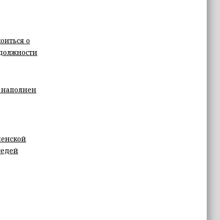
оиться о
 должности
т наполнен
ченской
седей