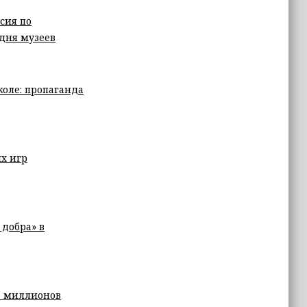
сия по
дня музеев
коле: пропаганда
х игр
добра» в
7 миллионов