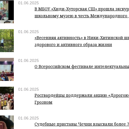
01.06.2025
В МБОУ «Хиди-Хуторская СШ» прошла экскур
школьному музею в честь Международного 
01.06.2025
«Весенняя активность» в Ники-Хитинской ш
здорового и активного образа жизни
01.06.2025
О Всероссийском фестивале интелектуальны
01.06.2025
Росгвардейцы поддержали акцию «Дорогою 
Грозном
01.06.2025
Судебные приставы Чечни взыскали более 