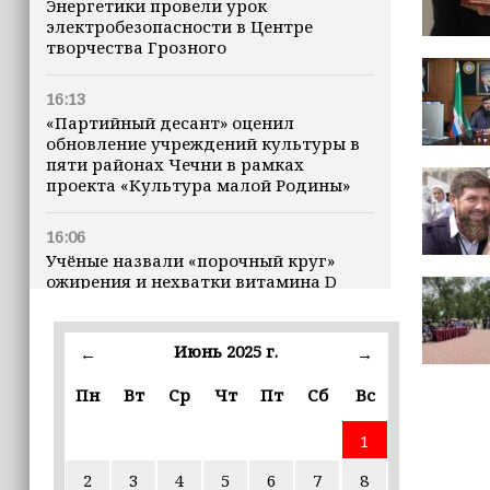
Энергетики провели урок
электробезопасности в Центре
творчества Грозного
16:13
«Партийный десант» оценил
обновление учреждений культуры в
пяти районах Чечни в рамках
проекта «Культура малой Родины»
16:06
Учёные назвали «порочный круг»
ожирения и нехватки витамина D
16:00
Июнь 2025 г.
←
→
В Чеченской Республике начинается
история профессионального хоккея
Пн
Вт
Ср
Чт
Пт
Сб
Вс
15:55
1
В Чеченской Республики
избирательные комиссии
2
3
4
5
6
7
8