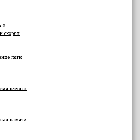
лей
и скорби
ение пяти
риал памяти
риал памяти