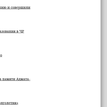
кцию и совершили
азования в ЧР
го
а памяти Ахмата-
олголетия»