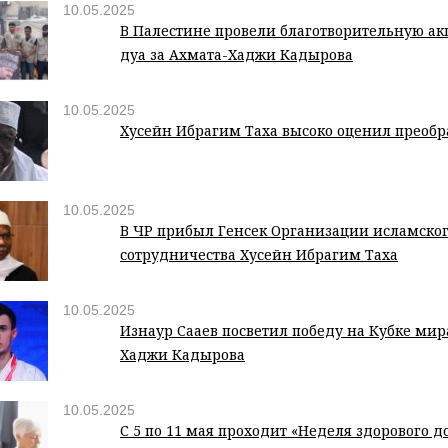
10.05.2025
В Палестине провели благотворительную а
дуа за Ахмата-Хаджи Кадырова
10.05.2025
Хусейн Ибрагим Таха высоко оценил преобр
10.05.2025
В ЧР прибыл Генсек Организации исламско
сотрудничества Хусейн Ибрагим Таха
10.05.2025
Изнаур Сааев посветил победу на Кубке мир
Хаджи Кадырова
10.05.2025
С 5 по 11 мая проходит «Неделя здорового д