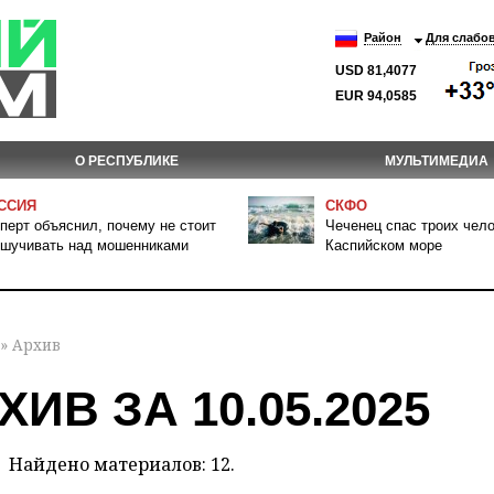
Район
Для слабо
USD 81,4077
EUR 94,0585
О РЕСПУБЛИКЕ
МУЛЬТИМЕДИА
ССИЯ
СКФО
перт объяснил, почему не стоит
Чеченец спас троих чело
шучивать над мошенниками
Каспийском море
» Архив
ХИВ ЗА 10.05.2025
Найдено материалов: 12.