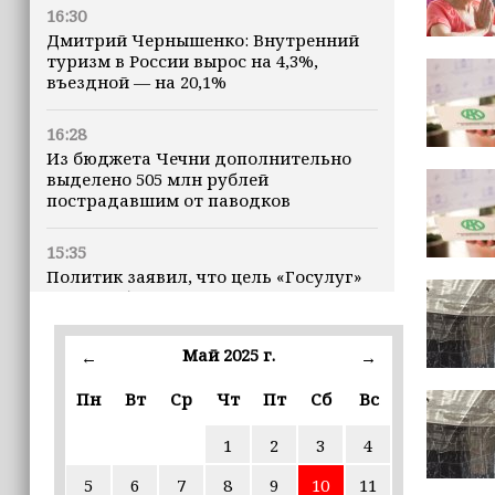
16:30
Дмитрий Чернышенко: Внутренний
туризм в России вырос на 4,3%,
въездной — на 20,1%
16:28
Из бюджета Чечни дополнительно
выделено 505 млн рублей
пострадавшим от паводков
15:35
Политик заявил, что цель «Госулуг»
— стать большой
соцмедиаплатформой
Май 2025 г.
←
→
15:17
Избирательные участки Шатоя
Пн
Вт
Ср
Чт
Пт
Сб
Вс
готовы к приёму голосов
избирателей
1
2
3
4
5
6
7
8
9
10
11
15:02