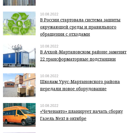
10.08.2022
В России стартовала система защиты
окружающей среды и правильного
обращения с отходами
10.08.2022
В Ачхой-Мартановском районе заменят
22 трансформаторные подстанции
10.08.2022
Школам Урус-Мартановского района
передали новое оборудование
10.08.2022
«Чеченавто» планирует начать сборку
Газель Next в октябре