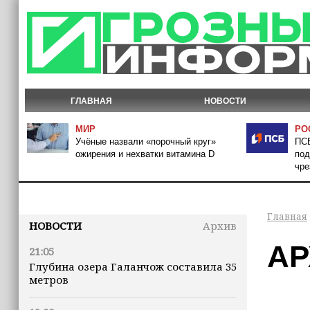
ГЛАВНАЯ
НОВОСТИ
МИР
РО
Учёные назвали «порочный круг»
ПСБ
ожирения и нехватки витамина D
под
чре
Главная
НОВОСТИ
Архив
АР
21:05
Глубина озера Галанчож составила 35
метров