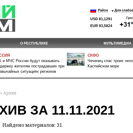
Район
Для слабо
USD 81,1291
EUR 93,5824
О РЕСПУБЛИКЕ
МУЛЬТИМЕДИА
ССИЯ
СКФО
 и МЧС России будут оказывать
Чеченец спас троих чело
держку жителям пострадавших при
Каспийском море
звычайных ситуациях регионов
» Архив
ХИВ ЗА 11.11.2021
Найдено материалов: 31.