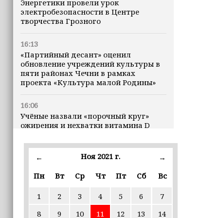
Энергетики провели урок
электробезопасности в Центре
творчества Грозного
16:13
«Партийный десант» оценил
обновление учреждений культуры в
пяти районах Чечни в рамках
проекта «Культура малой Родины»
16:06
Учёные назвали «порочный круг»
ожирения и нехватки витамина D
16:00
Ноя 2021 г.
←
→
В Чеченской Республике начинается
история профессионального хоккея
Пн
Вт
Ср
Чт
Пт
Сб
Вс
15:55
1
2
3
4
5
6
7
В Чеченской Республики
избирательные комиссии
8
9
10
11
12
13
14