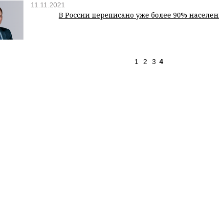
11.11.2021
В России переписано уже более 90% населе
1
2
3
4