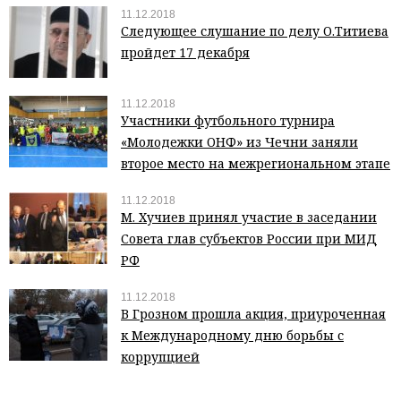
11.12.2018
Следующее слушание по делу О.Титиева
пройдет 17 декабря
11.12.2018
Участники футбольного турнира
«Молодежки ОНФ» из Чечни заняли
второе место на межрегиональном этапе
11.12.2018
М. Хучиев принял участие в заседании
Совета глав субъектов России при МИД
РФ
11.12.2018
В Грозном прошла акция, приуроченная
к Международному дню борьбы с
коррупцией