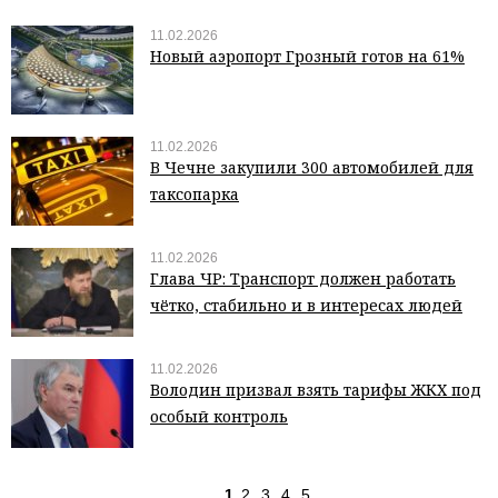
11.02.2026
Новый аэропорт Грозный готов на 61%
11.02.2026
В Чечне закупили 300 автомобилей для
таксопарка
11.02.2026
Глава ЧР: Транспорт должен работать
чётко, стабильно и в интересах людей
11.02.2026
Володин призвал взять тарифы ЖКХ под
особый контроль
1
2
3
4
5