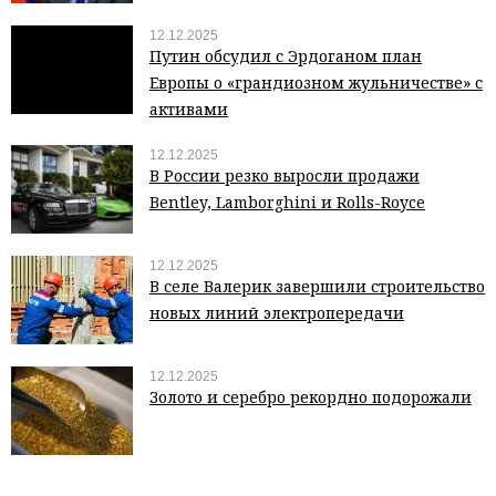
12.12.2025
Путин обсудил с Эрдоганом план
Европы о «грандиозном жульничестве» с
активами
12.12.2025
В России резко выросли продажи
Bentley, Lamborghini и Rolls-Royce
12.12.2025
В селе Валерик завершили строительство
новых линий электропередачи
12.12.2025
Золото и серебро рекордно подорожали