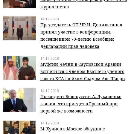
журналистов
14.12.2018
Председатель ОП ЧР И. Денильханов
принял участие в конференции,
посвященной 70-летию Всеобщей
декларации прав человека
14.12.2018
Муфтий Чечни в Саудовской Аравии
встретился с членом Высшего ученого
совета КСА шейхом Саадом Аш-Шасри
14.12.2018
Президент Белоруссии А. Лукашенко
заявил, что приедет в Грозный при
первой же возможности
14.12.2018
М. Хучиев в Москве обсудил с