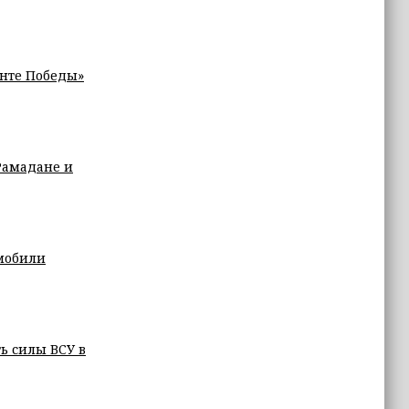
анте Победы»
Рамадане и
омобили
ь силы ВСУ в