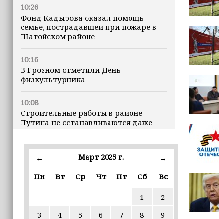
10:26
Фонд Кадырова оказал помощь
семье, пострадавшей при пожаре в
Шатойском районе
10:16
В Грозном отметили День
физкультурника
10:08
Строительные работы в районе
Путина не останавливаются даже
ночью
23:15
Март 2025 г.
←
→
Доллар превысил 82 рубля впервые с
марта
Пн
Вт
Ср
Чт
Пт
Сб
Вс
1
2
23:06
В пяти школах столицы обновляют
3
4
5
6
7
8
9
инфраструктуру по госпрограмме