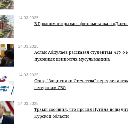
14.03.2025
В Грозном открылась фотовыставка о «Дикт
14.03.2025
Аслан Абдулаев рассказал студентам ЧГУ о 
духовных ценностях мусульманина
14.03.2025
Фонд "Защитники Отечества" передаст авт
ветеранам СВО
14.03.2025
Трамп сообщил, что просил Путина пощадит
Курской области