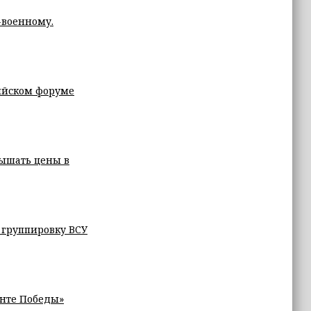
-военному.
сийском форуме
ышать цены в
 группировку ВСУ
анте Победы»