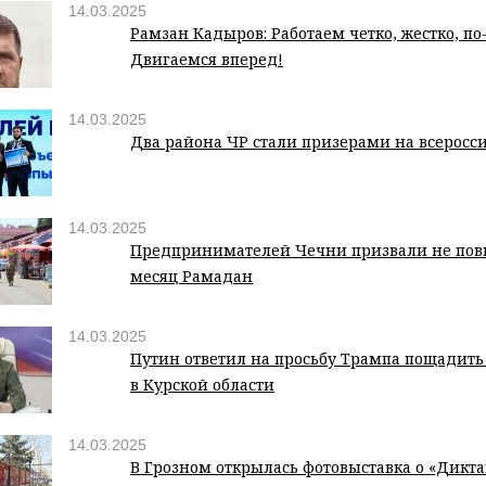
14.03.2025
Рамзан Кадыров: Работаем четко, жестко, по
Двигаемся вперед!
14.03.2025
Два района ЧР стали призерами на всерос
14.03.2025
Предпринимателей Чечни призвали не пов
месяц Рамадан
14.03.2025
Путин ответил на просьбу Трампа пощадить
в Курской области
14.03.2025
В Грозном открылась фотовыставка о «Дикт