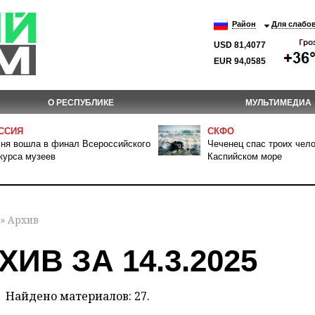
Район
Для слабо
USD 81,4077
EUR 94,0585
О РЕСПУБЛИКЕ
МУЛЬТИМЕДИА
ССИЯ
СКФО
ня вошла в финал Всероссийского
Чеченец спас троих чело
курса музеев
Каспийском море
» Архив
ХИВ ЗА 14.3.2025
Найдено материалов: 27.