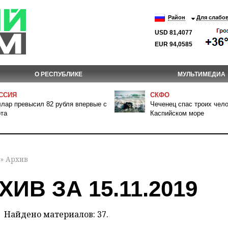
Район
Для слабо
USD 81,4077
EUR 94,0585
О РЕСПУБЛИКЕ
МУЛЬТИМЕДИА
ССИЯ
СКФО
лар превысил 82 рубля впервые с
Чеченец спас троих чело
та
Каспийском море
» Архив
ХИВ ЗА 15.11.2019
Найдено материалов: 37.