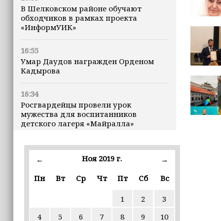
В Шелковском районе обучают
обходчиков в рамках проекта
«ИнформУИК»
16:55
Умар Даудов награжден Орденом
Кадырова
16:34
Росгвардейцы провели урок
мужества для воспитанников
детского лагеря «Майралла»
16:30
Дмитрий Чернышенко: Внутренний
Ноя 2019 г.
←
→
туризм в России вырос на 4,3%,
въездной — на 20,1%
Пн
Вт
Ср
Чт
Пт
Сб
Вс
1
2
3
16:28
Из бюджета Чечни дополнительно
4
5
6
7
8
9
10
выделено 505 млн рублей