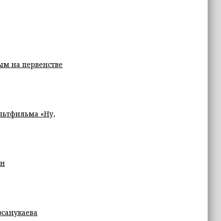
ым на первенстве
льтфильма «Ну,
ин
рсанукаева