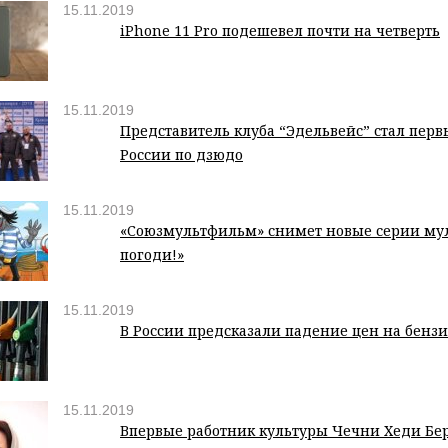
15.11.2019
iPhone 11 Pro подешевел почти на четверть
15.11.2019
Представитель клуба “Эдельвейс” стал перв
России по дзюдо
15.11.2019
«Союзмультфильм» снимет новые серии му
погоди!»
15.11.2019
В России предсказали падение цен на бенз
15.11.2019
Впервые работник культуры Чечни Хеди Бе