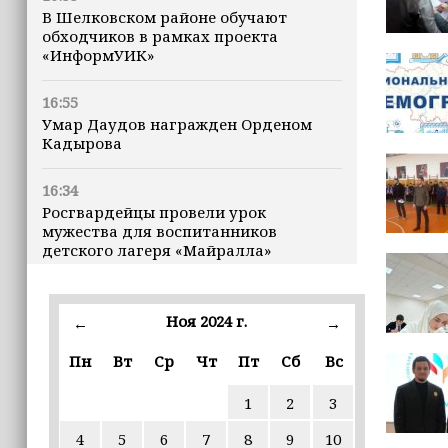
В Шелковском районе обучают
обходчиков в рамках проекта
«ИнформУИК»
16:55
Умар Даудов награжден Орденом
Кадырова
16:34
Росгвардейцы провели урок
мужества для воспитанников
детского лагеря «Майралла»
16:30
Дмитрий Чернышенко: Внутренний
Ноя 2024 г.
←
→
туризм в России вырос на 4,3%,
въездной — на 20,1%
Пн
Вт
Ср
Чт
Пт
Сб
Вс
1
2
3
16:28
Из бюджета Чечни дополнительно
4
5
6
7
8
9
10
выделено 505 млн рублей