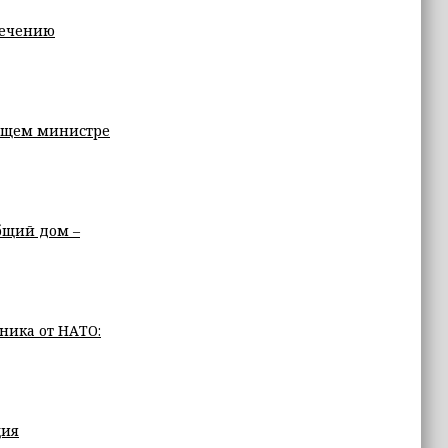
печению
дущем министре
бщий дом –
ника от НАТО:
ция