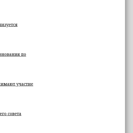
лизуется
внования по
нимают участие
го совета