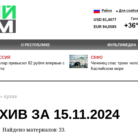
Район
Для слабо
USD 81,4077
EUR 94,0585
О РЕСПУБЛИКЕ
МУЛЬТИМЕДИА
ССИЯ
СКФО
лар превысил 82 рубля впервые с
Чеченец спас троих чело
та
Каспийском море
» Архив
ХИВ ЗА 15.11.2024
Найдено материалов: 33.