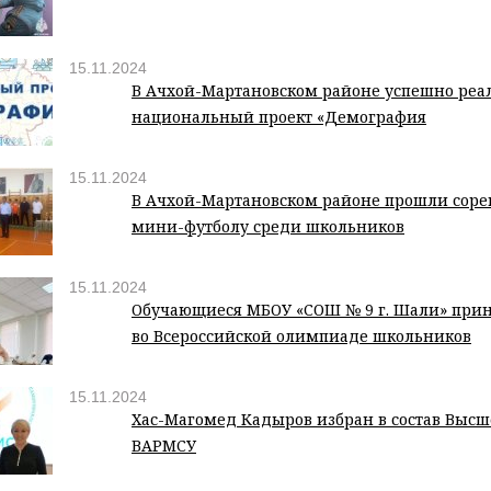
15.11.2024
В Ачхой-Мартановском районе успешно реа
национальный проект «Демография
15.11.2024
В Ачхой-Мартановском районе прошли соре
мини-футболу среди школьников
15.11.2024
Обучающиеся МБОУ «СОШ № 9 г. Шали» при
во Всероссийской олимпиаде школьников
15.11.2024
Хас-Магомед Кадыров избран в состав Высше
ВАРМСУ