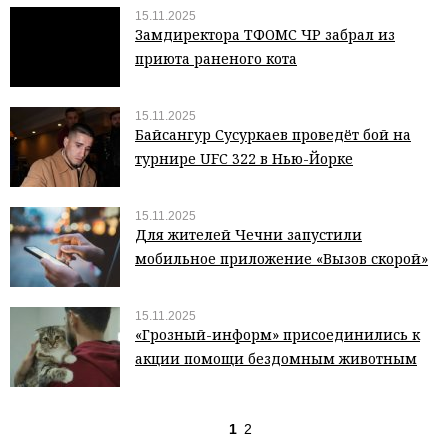
15.11.2025
Замдиректора ТФОМС ЧР забрал из
приюта раненого кота
15.11.2025
Байсангур Сусуркаев проведёт бой на
турнире UFC 322 в Нью-Йорке
15.11.2025
Для жителей Чечни запустили
мобильное приложение «Вызов скорой»
15.11.2025
«Грозный-информ» присоединились к
акции помощи бездомным животным
1
2