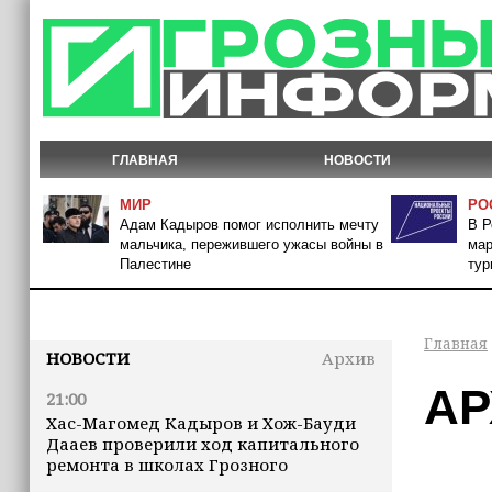
ГЛАВНАЯ
НОВОСТИ
МИР
РО
Адам Кадыров помог исполнить мечту
В Р
мальчика, пережившего ужасы войны в
мар
Палестине
тур
Главная
НОВОСТИ
Архив
АР
21:00
Хас-Магомед Кадыров и Хож-Бауди
Дааев проверили ход капитального
ремонта в школах Грозного