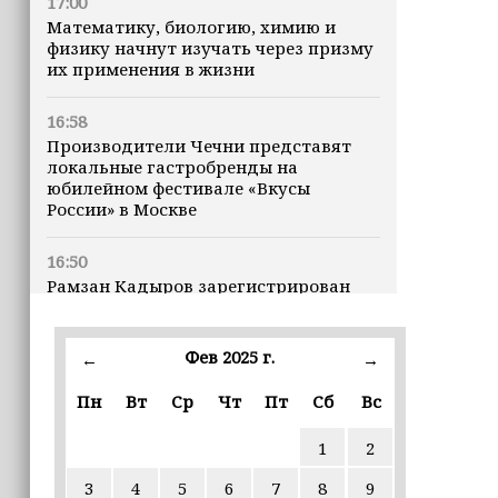
17:00
Математику, биологию, химию и
физику начнут изучать через призму
их применения в жизни
16:58
Производители Чечни представят
локальные гастробренды на
юбилейном фестивале «Вкусы
России» в Москве
16:50
Рамзан Кадыров зарегистрирован
кандидатом на должность Главы ЧР
Фев 2025 г.
16:47
←
→
Почему кошки заранее чувствуют
Пн
Вт
Ср
Чт
Пт
Сб
Вс
землетрясения, рассказала
ветеринар
1
2
16:12
3
4
5
6
7
8
9