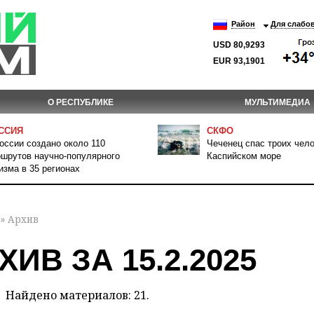
Район
Для слабо
USD 80,9293
EUR 93,1901
О РЕСПУБЛИКЕ
МУЛЬТИМЕДИА
ССИЯ
СКФО
оссии создано около 110
Чеченец спас троих чело
шрутов научно-популярного
Каспийском море
изма в 35 регионах
» Архив
ХИВ ЗА 15.2.2025
Найдено материалов: 21.