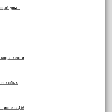
бщий дом –
м направлении
для любых
кционе за $16