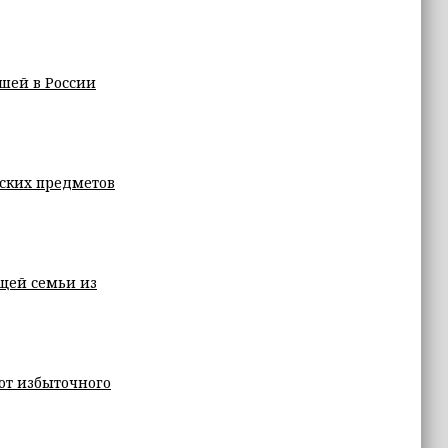
шей в России
ских предметов
щей семьи из
от избыточного