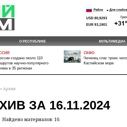
Район
Для слабо
USD 80,9293
EUR 93,1901
О РЕСПУБЛИКЕ
МУЛЬТИМЕДИА
ССИЯ
СКФО
оссии создано около 110
Чеченец спас троих чело
шрутов научно-популярного
Каспийском море
изма в 35 регионах
» Архив
ХИВ ЗА 16.11.2024
Найдено материалов: 10.