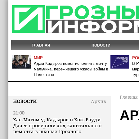
ГЛАВНАЯ
НОВОСТИ
МИР
РО
Адам Кадыров помог исполнить мечту
В Р
мальчика, пережившего ужасы войны в
мар
Палестине
тур
Главная
НОВОСТИ
Архив
АР
21:00
Хас-Магомед Кадыров и Хож-Бауди
Дааев проверили ход капитального
ремонта в школах Грозного