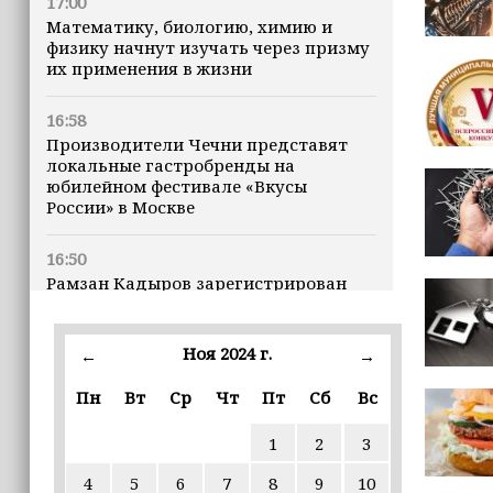
17:00
Математику, биологию, химию и
физику начнут изучать через призму
их применения в жизни
16:58
Производители Чечни представят
локальные гастробренды на
юбилейном фестивале «Вкусы
России» в Москве
16:50
Рамзан Кадыров зарегистрирован
кандидатом на должность Главы ЧР
Ноя 2024 г.
16:47
←
→
Почему кошки заранее чувствуют
Пн
Вт
Ср
Чт
Пт
Сб
Вс
землетрясения, рассказала
ветеринар
1
2
3
16:12
4
5
6
7
8
9
10