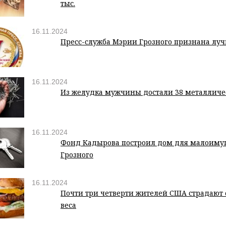
тыс.
16.11.2024
Пресс-служба Мэрии Грозного признана луч
16.11.2024
Из желудка мужчины достали 38 металличе
16.11.2024
Фонд Кадырова построил дом для малоиму
Грозного
16.11.2024
Почти три четверти жителей США страдают 
веса