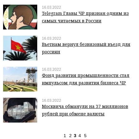
16.03.2022
Telegram Главы ЧР признан одним из
самых читаемых в России
16.03.2022
Вьетнам вернул безвизовый въезд для
россиян
16.03.2022
Фонд развития промышленности стал
импульсом для развития бизнеса ЧР
16.03.2022
Москвича обманули на 37 миллионов
рублей при обмене валюты
1
2
3
4
5