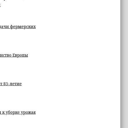
л
дачи фермерских
енство Европы
т 85-летие
 к уборке урожая