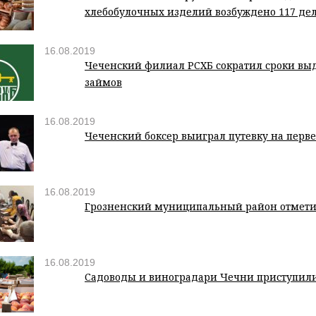
хлебобулочных изделий возбуждено 117 де
16.08.2019
Чеченский филиал РСХБ сократил сроки вы
займов
16.08.2019
Чеченский боксер выиграл путевку на перв
16.08.2019
Грозненский муниципальный район отмети
16.08.2019
Садоводы и виноградари Чечни приступили