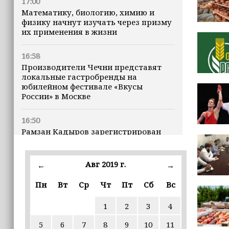
17:00
Математику, биологию, химию и
физику начнут изучать через призму
их применения в жизни
16:58
Производители Чечни представят
локальные гастробренды на
юбилейном фестивале «Вкусы
России» в Москве
16:50
Рамзан Кадыров зарегистрирован
кандидатом на должность Главы ЧР
Авг 2019 г.
16:47
←
→
Почему кошки заранее чувствуют
Пн
Вт
Ср
Чт
Пт
Сб
Вс
землетрясения, рассказала
ветеринар
1
2
3
4
16:12
5
6
7
8
9
10
11