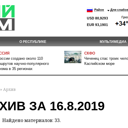
Район
Для слабо
USD 80,9293
EUR 93,1901
О РЕСПУБЛИКЕ
МУЛЬТИМЕДИА
ССИЯ
СКФО
оссии создано около 110
Чеченец спас троих чело
шрутов научно-популярного
Каспийском море
изма в 35 регионах
» Архив
ХИВ ЗА 16.8.2019
Найдено материалов: 33.