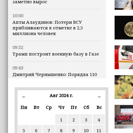
заметно вырос
10:00
Апты Алаудинов: Потери ВСУ
приближаются к отметке в 2,5
миллиона человек
09:52
Трамп построит военную базу в Газе
09:43
Дмитрий Чернышенко: Порядка 110
маршрутов научно-популярного
туризма в 35 регионах создано в
рамках Десятилетия науки и
Авг 2024 г.
←
→
технологий
Пн
Вт
Ср
Чт
Пт
Сб
Вс
09:41
Россия запустила производство 10
1
2
3
4
жизненно важных препаратов
5
6
7
8
9
10
11