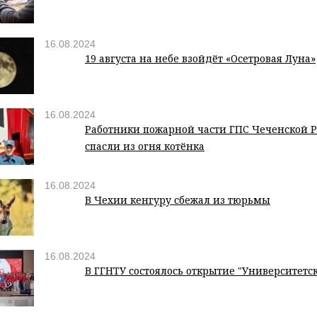
16.08.2024
19 августа на небе взойдёт «Осетровая Луна»
16.08.2024
Работники пожарной части ГПС Чеченской 
спасли из огня котёнка
16.08.2024
В Чехии кенгуру сбежал из тюрьмы
16.08.2024
В ГГНТУ состоялось открытие "Университетс