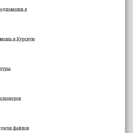
медпомощи в
омощь в Курскую
ьтуры
нсионеров
редачи файлов