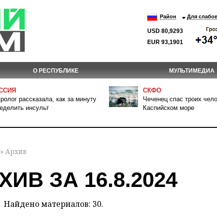
Район
Для слабо
USD 80,9293
EUR 93,1901
О РЕСПУБЛИКЕ
МУЛЬТИМЕДИА
ССИЯ
СКФО
ролог рассказала, как за минуту
Чеченец спас троих чело
еделить инсульт
Каспийском море
» Архив
ХИВ ЗА 16.8.2024
Найдено материалов: 30.