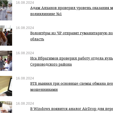
16.08.2024
Адам Алханов проверил уровень оказания 
поликлинике №1
16.08.2024
Волонтёры из ЧР отправят гуманитарную п
область
16.08.2024
Иса Ибрагимов проверил работу отдела кул
Серноводского района
16.08.2024
ВТБ выявил три основные схемы обмана пе
мошенниками
16.08.2024
В Windows появится аналог AirDrop для пе