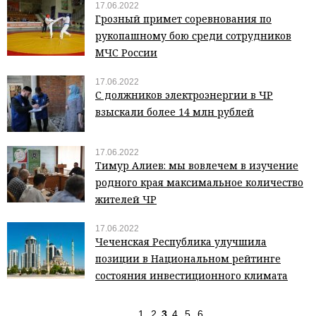
17.06.2022
Грозный примет соревнования по
рукопашному бою среди сотрудников
МЧС России
17.06.2022
С должников электроэнергии в ЧР
взыскали более 14 млн рублей
17.06.2022
Тимур Алиев: мы вовлечем в изучение
родного края максимальное количество
жителей ЧР
17.06.2022
Чеченская Республика улучшила
позиции в Национальном рейтинге
состояния инвестиционного климата
1
2
3
4
5
6