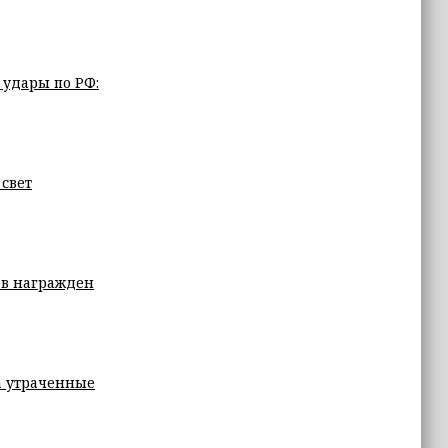
 удары по РФ:
 свет
ов награжден
а утраченные