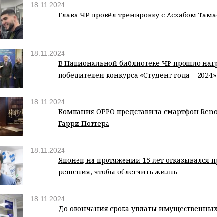
18.11.2024
Глава ЧР провёл тренировку с Асхабом Там
18.11.2024
В Национальной библиотеке ЧР прошло на
победителей конкурса «Студент года –­ 2024»
18.11.2024
Компания OPPO представила смартфон Reno 
Гарри Поттера
18.11.2024
Японец на протяжении 15 лет отказывался 
решения, чтобы облегчить жизнь
18.11.2024
До окончания срока уплаты имущественных