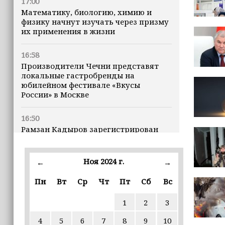
17:00
Математику, биологию, химию и
физику начнут изучать через призму
их применения в жизни
16:58
Производители Чечни представят
локальные гастробренды на
юбилейном фестивале «Вкусы
России» в Москве
16:50
Рамзан Кадыров зарегистрирован
кандидатом на должность Главы ЧР
Ноя 2024 г.
16:47
←
→
Почему кошки заранее чувствуют
Пн
Вт
Ср
Чт
Пт
Сб
Вс
землетрясения, рассказала
ветеринар
1
2
3
16:12
4
5
6
7
8
9
10