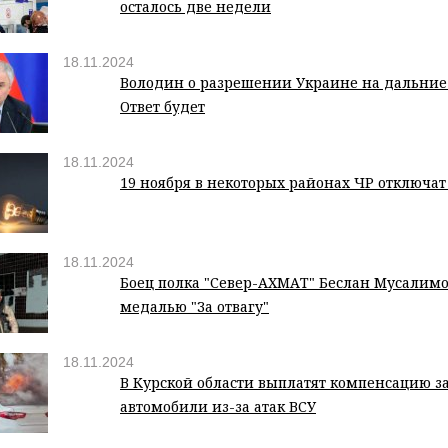
осталось две недели
18.11.2024
Володин о разрешении Украине на дальние
Ответ будет
18.11.2024
19 ноября в некоторых районах ЧР отключат
18.11.2024
Боец полка "Север-АХМАТ" Беслан Мусалим
медалью "За отвагу"
18.11.2024
В Курской области выплатят компенсацию з
автомобили из-за атак ВСУ