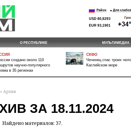
Район
Для слабо
USD 80,9293
EUR 93,1901
О РЕСПУБЛИКЕ
МУЛЬТИМЕДИА
ССИЯ
СКФО
оссии создано около 110
Чеченец спас троих чело
шрутов научно-популярного
Каспийском море
изма в 35 регионах
» Архив
ХИВ ЗА 18.11.2024
Найдено материалов: 37.