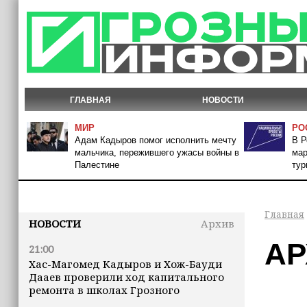
ГЛАВНАЯ
НОВОСТИ
МИР
РО
Адам Кадыров помог исполнить мечту
В Р
мальчика, пережившего ужасы войны в
мар
Палестине
тур
Главная
НОВОСТИ
Архив
АР
21:00
Хас-Магомед Кадыров и Хож-Бауди
Дааев проверили ход капитального
ремонта в школах Грозного