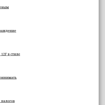
аевым
граждение
12F в стиле
принимать
 налогов