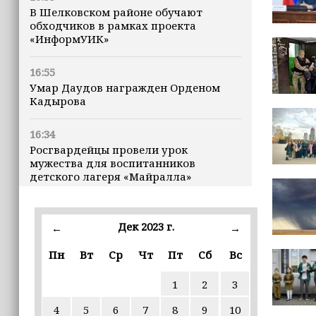
В Шелковском районе обучают
обходчиков в рамках проекта
«ИнформУИК»
16:55
Умар Даудов награжден Орденом
Кадырова
16:34
Росгвардейцы провели урок
мужества для воспитанников
детского лагеря «Майралла»
16:30
Дмитрий Чернышенко: Внутренний
Дек 2023 г.
←
→
туризм в России вырос на 4,3%,
въездной — на 20,1%
Пн
Вт
Ср
Чт
Пт
Сб
Вс
1
2
3
16:28
Из бюджета Чечни дополнительно
4
5
6
7
8
9
10
выделено 505 млн рублей