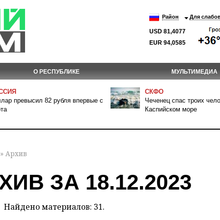
Район
Для слабо
USD 81,4077
EUR 94,0585
О РЕСПУБЛИКЕ
МУЛЬТИМЕДИА
ССИЯ
СКФО
лар превысил 82 рубля впервые с
Чеченец спас троих чело
та
Каспийском море
» Архив
ХИВ ЗА 18.12.2023
Найдено материалов: 31.