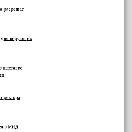
на разрешат
а для верующих
в выставке
ии
и ректора
ся в МИД