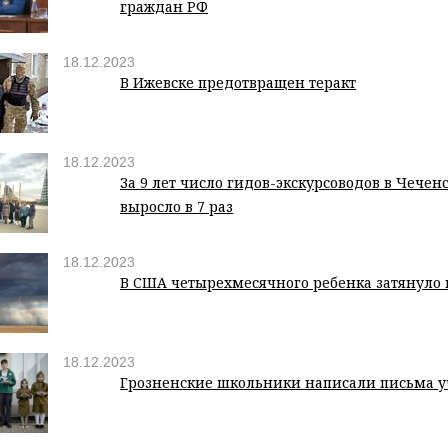
граждан РФ
18.12.2023
В Ижевске предотвращен теракт
18.12.2023
За 9 лет число гидов-экскурсоводов в Чечен
выросло в 7 раз
18.12.2023
В США четырехмесячного ребенка затянуло 
18.12.2023
Грозненские школьники написали письма у