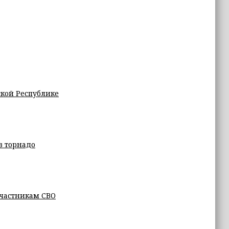
ской Республике
в торнадо
частникам СВО