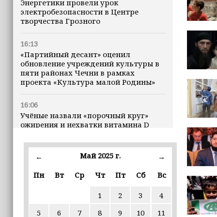
Энергетики провели урок
электробезопасности в Центре
творчества Грозного
16:13
«Партийный десант» оценил
обновление учреждений культуры в
пяти районах Чечни в рамках
проекта «Культура малой Родины»
16:06
Учёные назвали «порочный круг»
ожирения и нехватки витамина D
16:00
Май 2025 г.
←
→
В Чеченской Республике начинается
история профессионального хоккея
Пн
Вт
Ср
Чт
Пт
Сб
Вс
15:55
1
2
3
4
В Чеченской Республики
избирательные комиссии
5
6
7
8
9
10
11