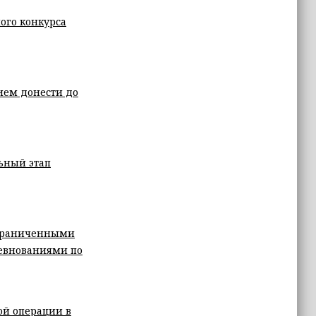
ого конкурса
ием донести до
ьный этап
ограниченными
евнованиями по
ой операции в