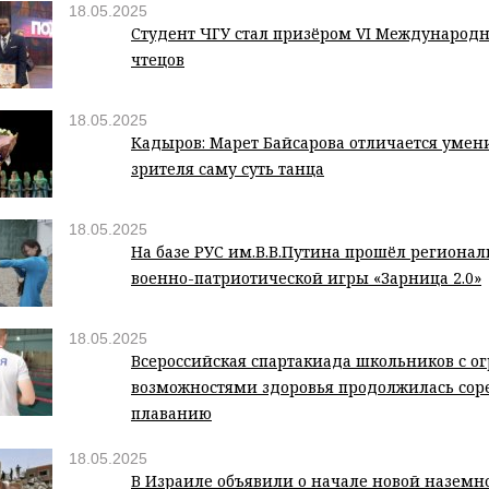
18.05.2025
Студент ЧГУ стал призёром VI Международн
чтецов
18.05.2025
Кадыров: Марет Байсарова отличается умен
зрителя саму суть танца
18.05.2025
На базе РУС им.В.В.Путина прошёл регионал
военно-патриотической игры «Зарница 2.0»
18.05.2025
Всероссийская спартакиада школьников с 
возможностями здоровья продолжилась сор
плаванию
18.05.2025
В Израиле объявили о начале новой наземн