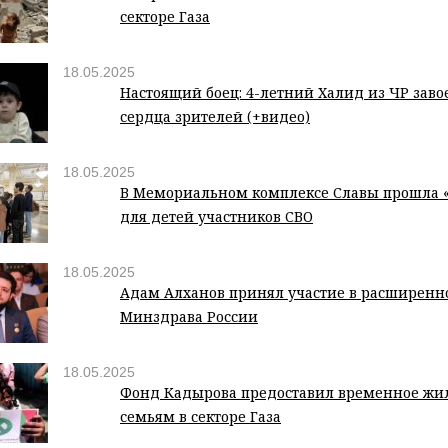
секторе Газа
18.05.2025
Настоящий боец: 4-летний Халид из ЧР заво
сердца зрителей (+видео)
18.05.2025
В Мемориальном комплексе Славы прошла «
для детей участников СВО
18.05.2025
Адам Алханов принял участие в расширенн
Минздрава России
18.05.2025
Фонд Кадырова предоставил временное жил
семьям в секторе Газа