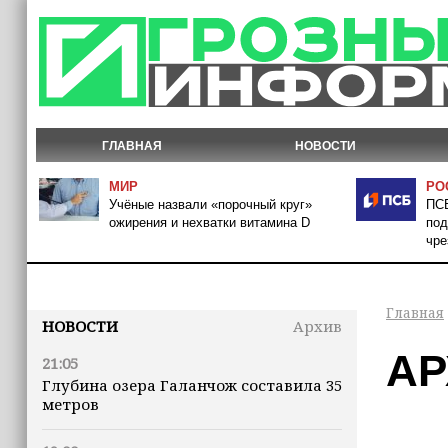
ГЛАВНАЯ
НОВОСТИ
МИР
РО
Учёные назвали «порочный круг»
ПСБ
ожирения и нехватки витамина D
под
чре
Главная
НОВОСТИ
Архив
АР
21:05
Глубина озера Галанчож составила 35
метров