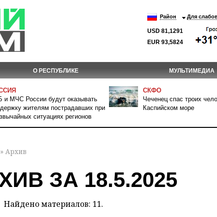
Район
Для слабо
USD 81,1291
EUR 93,5824
О РЕСПУБЛИКЕ
МУЛЬТИМЕДИА
ССИЯ
СКФО
 и МЧС России будут оказывать
Чеченец спас троих чело
держку жителям пострадавших при
Каспийском море
звычайных ситуациях регионов
» Архив
ХИВ ЗА 18.5.2025
Найдено материалов: 11.