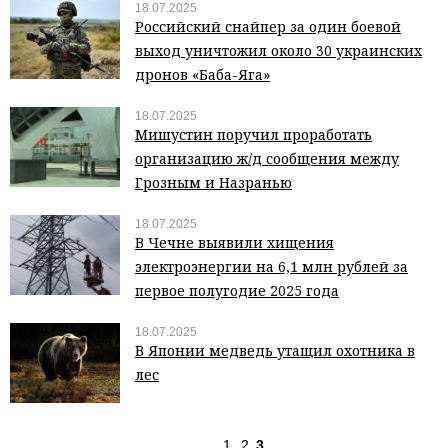
18.07.2025
Российский снайпер за один боевой
выход уничтожил около 30 украинских
дронов «Баба-Яга»
18.07.2025
Мишустин поручил проработать
организацию ж/д сообщения между
Грозным и Назранью
18.07.2025
В Чечне выявили хищения
электроэнергии на 6,1 млн рублей за
первое полугодие 2025 года
18.07.2025
В Японии медведь утащил охотника в
лес
1
2
3