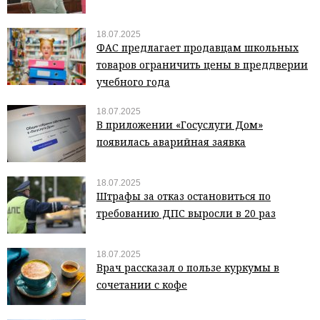
18.07.2025
ФАС предлагает продавцам школьных
товаров ограничить цены в преддверии
учебного года
18.07.2025
В приложении «Госуслуги Дом»
появилась аварийная заявка
18.07.2025
Штрафы за отказ остановиться по
требованию ДПС выросли в 20 раз
18.07.2025
Врач рассказал о пользе куркумы в
сочетании с кофе