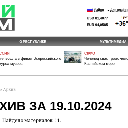
Район
Для слабо
USD 81,4077
EUR 94,0585
О РЕСПУБЛИКЕ
МУЛЬТИМЕДИА
ССИЯ
СКФО
ня вошла в финал Всероссийского
Чеченец спас троих чело
курса музеев
Каспийском море
» Архив
ХИВ ЗА 19.10.2024
Найдено материалов: 11.