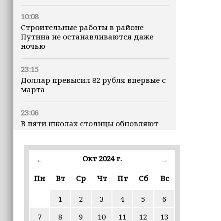
10:08
Строительные работы в районе
Путина не останавливаются даже
ночью
23:15
Доллар превысил 82 рубля впервые с
марта
23:06
В пяти школах столицы обновляют
инфраструктуру по госпрограмме
22:30
Окт 2024 г.
←
→
Силы ПВО сбили 75 БПЛА над
регионами России за последние
Пн
Вт
Ср
Чт
Пт
Сб
Вс
сутки
1
2
3
4
5
6
20:09
7
8
9
10
11
12
13
iPhone может исчезнуть с рынка