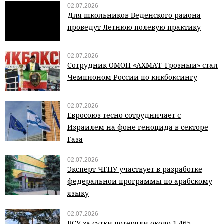
02.07.2026
Для школьников Веденского района
проведут Летнюю полевую практику
02.07.2026
Сотрудник ОМОН «АХМАТ-Грозный» стал
Чемпионом России по кикбоксингу
02.07.2026
Евросоюз тесно сотрудничает с
Израилем на фоне геноцида в секторе
Газа
02.07.2026
Эксперт ЧГПУ участвует в разработке
федеральной программы по арабскому
языку
02.07.2026
ВСУ за сутки потеряли около 1 465