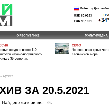
Район
Для слабо
USD 80,9293
EUR 93,1901
О РЕСПУБЛИКЕ
МУЛЬТИМЕДИА
ССИЯ
СКФО
оссии создано около 110
Чеченец спас троих чело
шрутов научно-популярного
Каспийском море
изма в 35 регионах
» Архив
ХИВ ЗА 20.5.2021
Найдено материалов: 35.