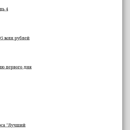
щь 4
95 млн рублей
ию первого дня
рса "Лучший