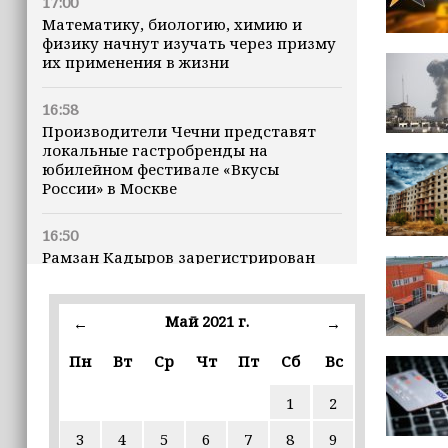
17:00
Математику, биологию, химию и
физику начнут изучать через призму
их применения в жизни
16:58
Производители Чечни представят
локальные гастробренды на
юбилейном фестивале «Вкусы
России» в Москве
16:50
Рамзан Кадыров зарегистрирован
кандидатом на должность Главы ЧР
Май 2021 г.
16:47
←
→
Почему кошки заранее чувствуют
Пн
Вт
Ср
Чт
Пт
Сб
Вс
землетрясения, рассказала
ветеринар
1
2
16:12
3
4
5
6
7
8
9