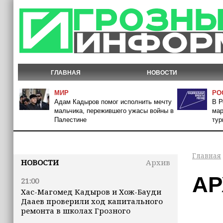
ГЛАВНАЯ
НОВОСТИ
МИР
РО
Адам Кадыров помог исполнить мечту
В Р
мальчика, пережившего ужасы войны в
мар
Палестине
тур
Главная
НОВОСТИ
Архив
АР
21:00
Хас-Магомед Кадыров и Хож-Бауди
Дааев проверили ход капитального
ремонта в школах Грозного