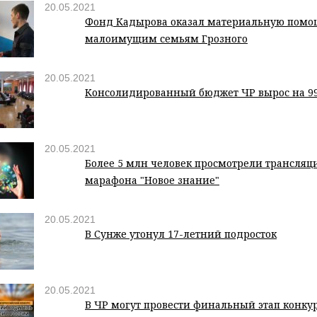
20.05.2021
Фонд Кадырова оказал материальную помо
малоимущим семьям Грозного
20.05.2021
Консолидированный бюджет ЧР вырос на 9
20.05.2021
Более 5 млн человек просмотрели трансляц
марафона "Новое знание"
20.05.2021
В Сунже утонул 17-летний подросток
20.05.2021
В ЧР могут провести финальный этап конку