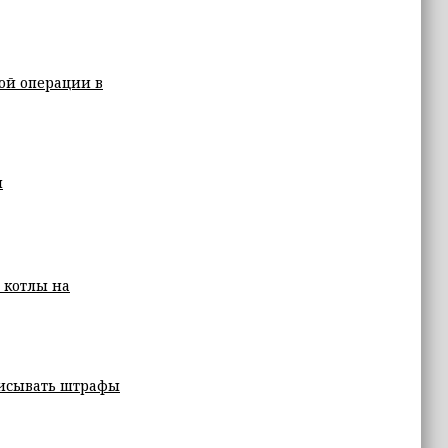
ой операции в
м
 котлы на
списывать штрафы