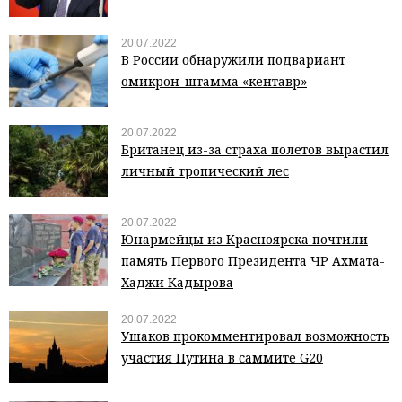
20.07.2022
В России обнаружили подвариант
омикрон-штамма «кентавр»
20.07.2022
Британец из-за страха полетов вырастил
личный тропический лес
20.07.2022
Юнармейцы из Красноярска почтили
память Первого Президента ЧР Ахмата-
Хаджи Кадырова
20.07.2022
Ушаков прокомментировал возможность
участия Путина в саммите G20