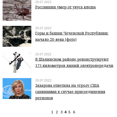
20.07.2022
Россиянин умер от укуса клеща
20.07.2022
Горы и башни Чеченской Республики:
начало 20-века (фото)
20.07.2022
В Шалинском районе реконструируют
175 километров линий электропередачи
20.07.2022
Захарова ответила на угрозу США
санкциями в случае присоединения
регионов
1
2
3
4
5
6