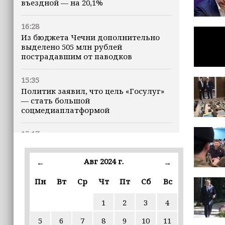
въездной — на 20,1%
16:28
Из бюджета Чечни дополнительно
выделено 505 млн рублей
пострадавшим от паводков
15:35
Политик заявил, что цель «Госулуг»
— стать большой
соцмедиаплатформой
15:17
Избирательные участки Шатоя
готовы к приёму голосов
Авг 2024 г.
←
→
избирателей
Пн
Вт
Ср
Чт
Пт
Сб
Вс
15:02
Турция, Саудовская Аравия и
1
2
3
4
Пакистан подписали «Мекканское
соглашение» о коллективной обороне
5
6
7
8
9
10
11