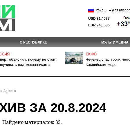
Район
Для слабо
USD 81,4077
EUR 94,0585
О РЕСПУБЛИКЕ
МУЛЬТИМЕДИА
ССИЯ
СКФО
перт объяснил, почему не стоит
Чеченец спас троих чело
шучивать над мошенниками
Каспийском море
» Архив
ХИВ ЗА 20.8.2024
Найдено материалов: 35.