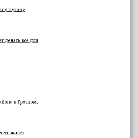
иру Путину
т делать все для
айона в Грозном,
 чего живет