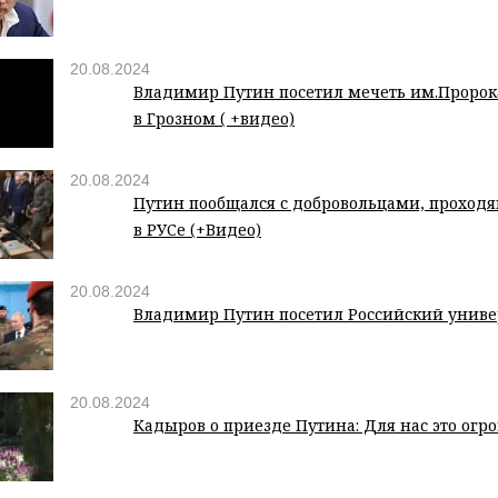
20.08.2024
Владимир Путин посетил мечеть им.Пророк
в Грозном ( +видео)
20.08.2024
Путин пообщался с добровольцами, проход
в РУСе (+Видео)
20.08.2024
Владимир Путин посетил Российский униве
20.08.2024
Кадыров о приезде Путина: Для нас это ог