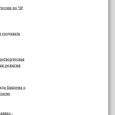
России по ЧР
 создавать
ротворческая
ак религия
ида Бицоева о
таеве
авказ -