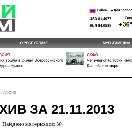
Район
Для слабо
USD 81,4077
EUR 94,0585
О РЕСПУБЛИКЕ
МУЛЬТИМЕДИА
ССИЯ
СКФО
ня вошла в финал Всероссийского
Чеченец спас троих чело
курса музеев
Каспийском море
» Архив
ХИВ ЗА 21.11.2013
Найдено материалов: 30.