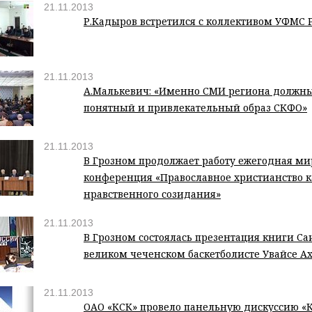
21.11.2013
Р.Кадыров встретился с коллективом УФМС 
21.11.2013
А.Малькевич: «Именно СМИ региона должны
понятный и привлекательный образ СКФО»
21.11.2013
В Грозном продолжает работу ежегодная ми
конференция «Православное христианство к
нравственного созидания»
21.11.2013
В Грозном состоялась презентация книги Са
великом чеченском баскетболисте Увайсе Ах
21.11.2013
ОАО «КСК» провело панельную дискуссию «К