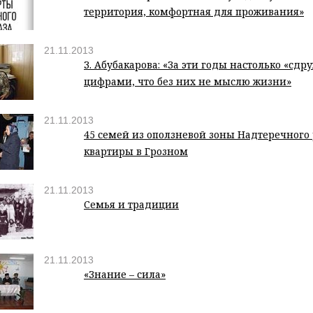
территория, комфортная для проживания»
21.11.2013
З. Абубакарова: «За эти годы настолько «сдр
цифрами, что без них не мыслю жизни»
21.11.2013
45 семей из оползневой зоны Надтеречного
квартиры в Грозном
21.11.2013
Семья и традиции
21.11.2013
«Знание – сила»