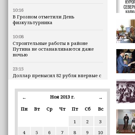
10:16
В Грозном отметили День
физкультурника
10:08
Строительные работы в районе
Путина не останавливаются даже
ночью
23:15
Доллар превысил 82 рубля впервые с
марта
23:06
Ноя 2013 г.
←
→
В пяти школах столицы обновляют
инфраструктуру по госпрограмме
Пн
Вт
Ср
Чт
Пт
Сб
Вс
1
2
3
22:30
Силы ПВО сбили 75 БПЛА над
4
5
6
7
8
9
10
регионами России за последние