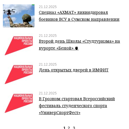
21.12.2025
Спецназ «АХМАТ» ликвидировал
боевиков ВСУ в Сумском направлении
21.12.2025
Второй день Школы «Студтуризма» на
курорте «Беной» 🫀
21.12.2025
День открытых дверей в ИМФИТ
21.12.2025
В Грозном стартовал Всероссийский
фестиваль студенческого спорта
«УниверСпортФест»
1
2
3