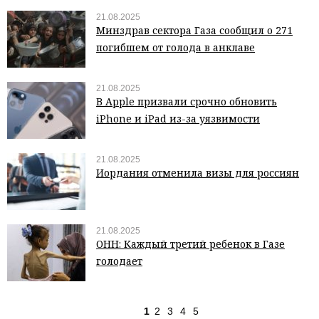
21.08.2025
Минздрав сектора Газа сообщил о 271
погибшем от голода в анклаве
21.08.2025
В Apple призвали срочно обновить
iPhone и iPad из-за уязвимости
21.08.2025
Иордания отменила визы для россиян
21.08.2025
ОНН: Каждый третий ребенок в Газе
голодает
1
2
3
4
5