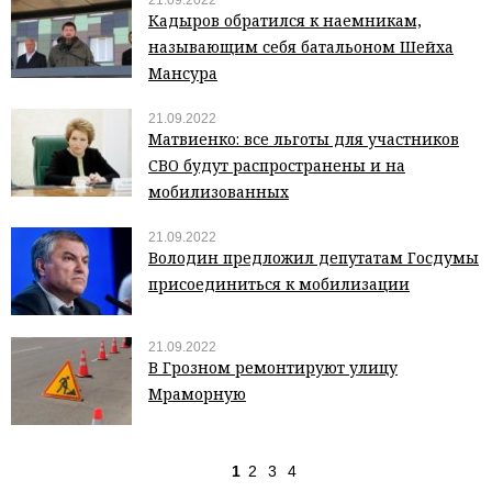
21.09.2022
Кадыров обратился к наемникам,
называющим себя батальоном Шейха
Мансура
21.09.2022
Матвиенко: все льготы для участников
СВО будут распространены и на
мобилизованных
21.09.2022
Володин предложил депутатам Госдумы
присоединиться к мобилизации
21.09.2022
В Грозном ремонтируют улицу
Мраморную
1
2
3
4