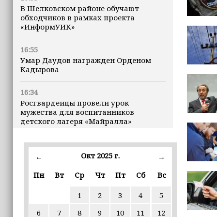
В Шелковском районе обучают
обходчиков в рамках проекта
«ИнформУИК»
16:55
Умар Даудов награжден Орденом
Кадырова
16:34
Росгвардейцы провели урок
мужества для воспитанников
детского лагеря «Майралла»
16:30
Дмитрий Чернышенко: Внутренний
Окт 2025 г.
←
→
туризм в России вырос на 4,3%,
въездной — на 20,1%
Пн
Вт
Ср
Чт
Пт
Сб
Вс
1
2
3
4
5
16:28
Из бюджета Чечни дополнительно
6
7
8
9
10
11
12
выделено 505 млн рублей