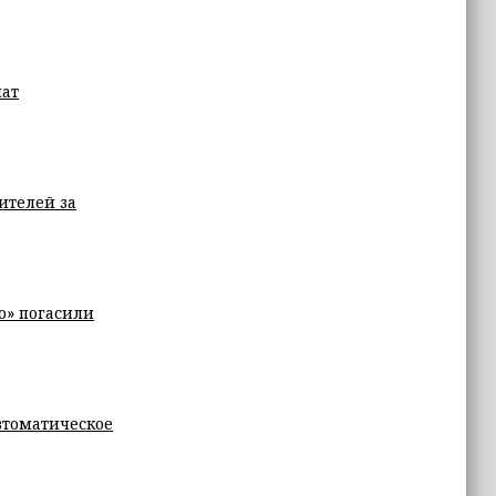
чат
ителей за
о» погасили
автоматическое