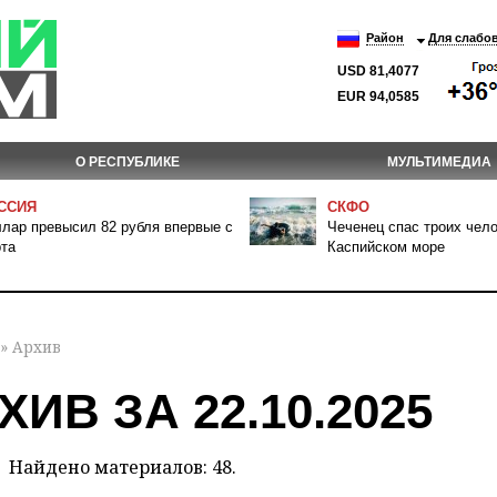
Район
Для слабо
USD 81,4077
EUR 94,0585
О РЕСПУБЛИКЕ
МУЛЬТИМЕДИА
ССИЯ
СКФО
лар превысил 82 рубля впервые с
Чеченец спас троих чело
та
Каспийском море
» Архив
ХИВ ЗА 22.10.2025
Найдено материалов: 48.