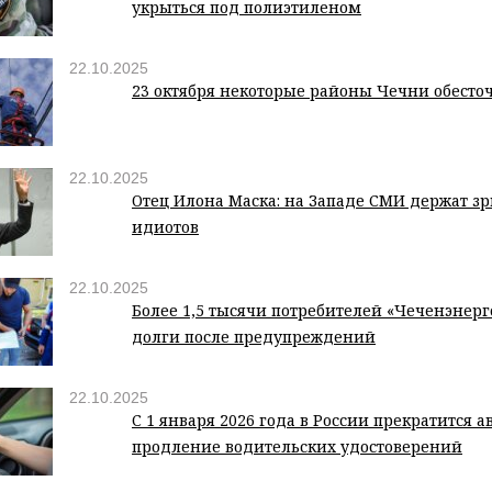
укрыться под полиэтиленом
22.10.2025
23 октября некоторые районы Чечни обесто
22.10.2025
Отец Илона Маска: на Западе СМИ держат зр
идиотов
22.10.2025
Более 1,5 тысячи потребителей «Чеченэнерг
долги после предупреждений
22.10.2025
С 1 января 2026 года в России прекратится 
продление водительских удостоверений