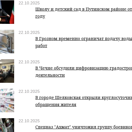
22.10.2025
Школу и детский сад в Путинском районе от
году
22.10.2025
В Грозном временно ограничат подачу воды
работ
22.10.2025
В Чечне обсудили цифровизацию градостро
деятельности
22.10.2025
В городе Шелковская открыли круглосуточн
обращения жителя
22.10.2025
Спецназ "Ахмат" уничтожил группу боевико