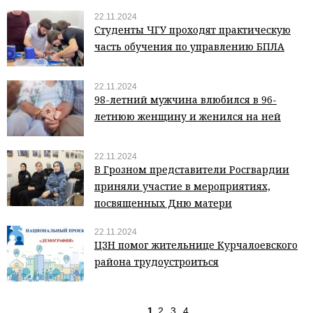
22.11.2024
Студенты ЧГУ проходят практическую
часть обучения по управлению БПЛА
22.11.2024
98-летний мужчина влюбился в 96-
летнюю женщину и женился на ней
22.11.2024
В Грозном представители Росгвардии
приняли участие в мероприятиях,
посвященных Дню матери
22.11.2024
ЦЗН помог жительнице Курчалоевского
района трудоустроиться
1
2
3
4