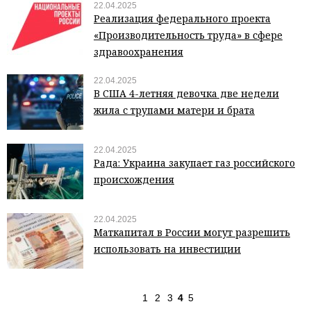
22.04.2025
Реализация федерального проекта
«Производительность труда» в сфере
здравоохранения
22.04.2025
В США 4-летняя девочка две недели
жила с трупами матери и брата
22.04.2025
Рада: Украина закупает газ российского
происхождения
22.04.2025
Маткапитал в России могут разрешить
использовать на инвестиции
1
2
3
4
5