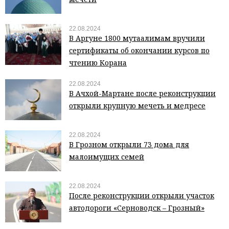
22.08.2024
В Аргуне 1800 мутаалимам вручили
сертификаты об окончании курсов по
чтению Корана
22.08.2024
В Ачхой-Мартане после реконструкции
открыли крупную мечеть и медресе
22.08.2024
В Грозном открыли 73 дома для
малоимущих семей
22.08.2024
После реконструкции открыли участок
автодороги «Серноводск – Грозный»