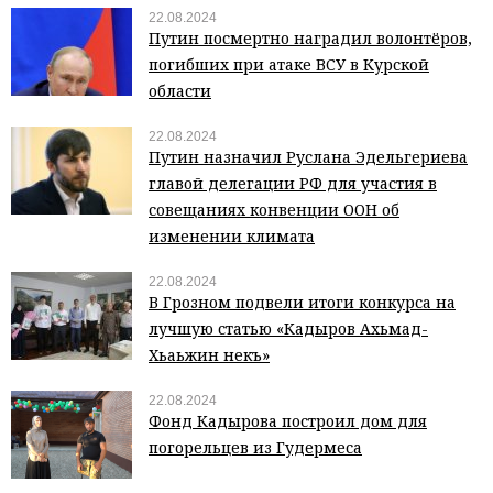
22.08.2024
Путин посмертно наградил волонтёров,
погибших при атаке ВСУ в Курской
области
22.08.2024
Путин назначил Руслана Эдельгериева
главой делегации РФ для участия в
совещаниях конвенции ООН об
изменении климата
22.08.2024
В Грозном подвели итоги конкурса на
лучшую статью «Кадыров Ахьмад-
Хьаьжин некъ»
22.08.2024
Фонд Кадырова построил дом для
погорельцев из Гудермеса