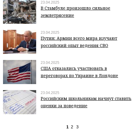
23.04.2025
В Стамбуле произошло сильное
землетрясение
23.04.2025
Путин: Армии всего мира изучают
российский опыт ведения СВО
23.04.2025
США отказались участвовать в
переговорах по Украине в Лондоне
23.04.2025
Российским школьникам начнут ставить
оценки за поведение
1
2
3