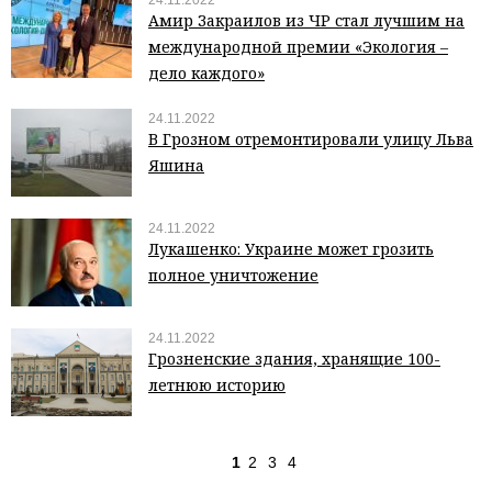
24.11.2022
Амир Закраилов из ЧР стал лучшим на
международной премии «Экология –
дело каждого»
24.11.2022
В Грозном отремонтировали улицу Льва
Яшина
24.11.2022
Лукашенко: Украине может грозить
полное уничтожение
24.11.2022
Грозненские здания, хранящие 100-
летнюю историю
1
2
3
4