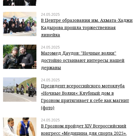
24.05.2025
В Центре образования им. Ахмата-Хаджи
Кадырова прошла торжественная
линейка
24.05.2025
Магомед Даудов: "Ночные волки"
достойно остаивают интересы нашей
державы
24.05.2025
Президент всероссийского мотоклуба
«Ночные Волки»: Клубный дом в
Грозном притягивает к себе как магнит
(фото)
24.05.2025
В Грозном пройдет XIV Всероссийский
конгресс «Медицина для спорта 2025».