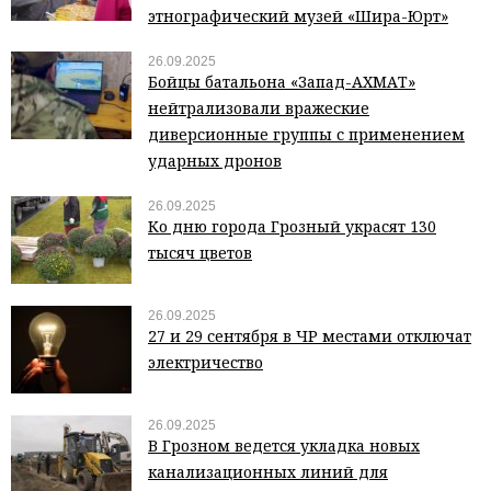
этнографический музей «Шира-Юрт»
26.09.2025
Бойцы батальона «Запад-АХМАТ»
нейтрализовали вражеские
диверсионные группы с применением
ударных дронов
26.09.2025
Ко дню города Грозный украсят 130
тысяч цветов
26.09.2025
27 и 29 сентября в ЧР местами отключат
электричество
26.09.2025
В Грозном ведется укладка новых
канализационных линий для