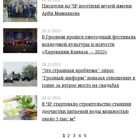
28.11.2022
Писатели из ЧР посетили музей имени
Арби Мамакаева
28.11.2022
В Грозном прошел ежегодный фестиваль
колледжей культуры и искусств
«Дарования Кавказа — 2022»
28.11.2022
"Это страшная проблема": опрос
"Грозный-информ" показал отношение к
гонке за второе место на свадьбах
28.11.2022
В ЧР стартовало строительство станции
доочистки питьевой воды мощностью
около 5 тыс. м³
1
2
3
4
5