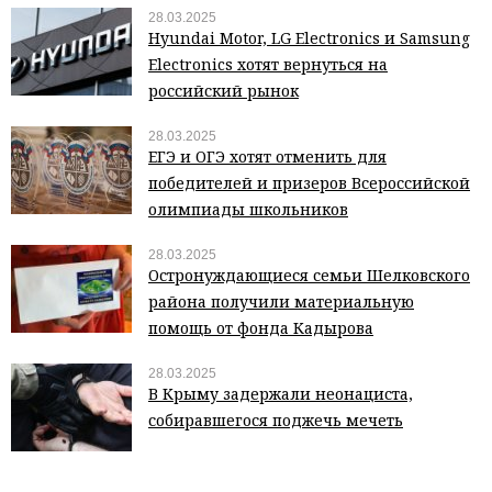
28.03.2025
Hyundai Motor, LG Electronics и Samsung
Electronics хотят вернуться на
российский рынок
28.03.2025
ЕГЭ и ОГЭ хотят отменить для
победителей и призеров Всероссийской
олимпиады школьников
28.03.2025
Остронуждающиеся семьи Шелковского
района получили материальную
помощь от фонда Кадырова
28.03.2025
В Крыму задержали неонациста,
собиравшегося поджечь мечеть