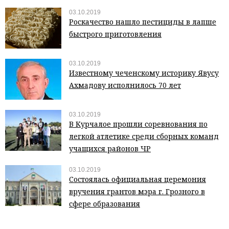
03.10.2019
Роскачество нашло пестициды в лапше
быстрого приготовления
03.10.2019
Известному чеченскому историку Явусу
Ахмадову исполнилось 70 лет
03.10.2019
В Курчалое прошли соревнования по
легкой атлетике среди сборных команд
учащихся районов ЧР
03.10.2019
Состоялась официальная церемония
вручения грантов мэра г. Грозного в
сфере образования