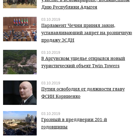
Дню Республики Адыгея
03.10.2019
Парламент Чечни принял закон,
устанавливающий запрет на розничную
продажу ЭСДН
03.10.2019
В Аргунском ущелье открылся новый
туристический объект Twin Towers
03.10.2019
Путин освободил от должности главу
ФСИН Корниенко
03.10.2019
Грозный в преддверии 201-й
годовщины