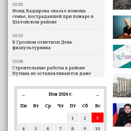
10:26
Фонд Кадырова оказал помощь
семье, пострадавшей при пожаре в
Шатойском районе
10:16
В Грозном отметили День
физкультурника
10:08
Строительные работы в районе
Путина не останавливаются даже
ночью
23:15
Ноя 2024 г.
←
→
Доллар превысил 82 рубля впервые с
марта
Пн
Вт
Ср
Чт
Пт
Сб
Вс
1
2
3
23:06
В пяти школах столицы обновляют
4
5
6
7
8
9
10
инфраструктуру по госпрограмме