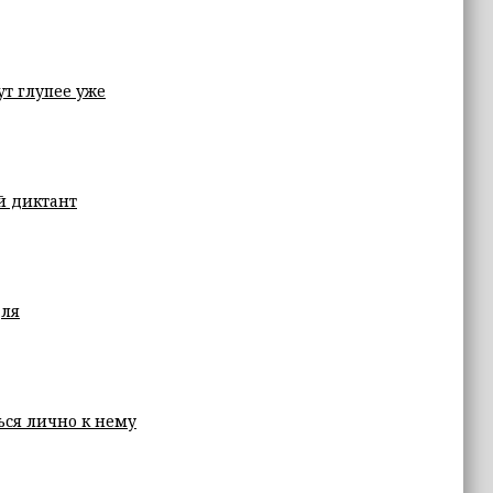
ут глупее уже
й диктант
для
ься лично к нему