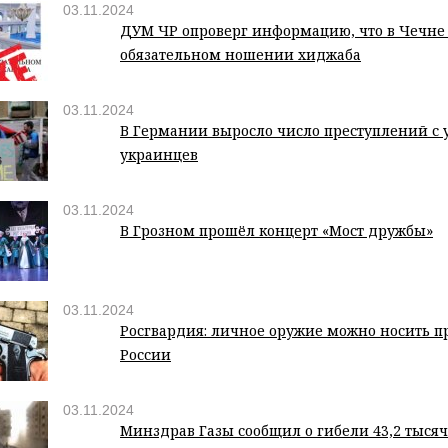
03.11.2024
ДУМ ЧР опроверг информацию, что в Чечне
обязательном ношении хиджаба
03.11.2024
В Германии выросло число преступлений с 
украинцев
03.11.2024
В Грозном прошёл концерт «Мост дружбы»
03.11.2024
Росгвардия: личное оружие можно носить пр
России
03.11.2024
Минздрав Газы сообщил о гибели 43,2 тысяч