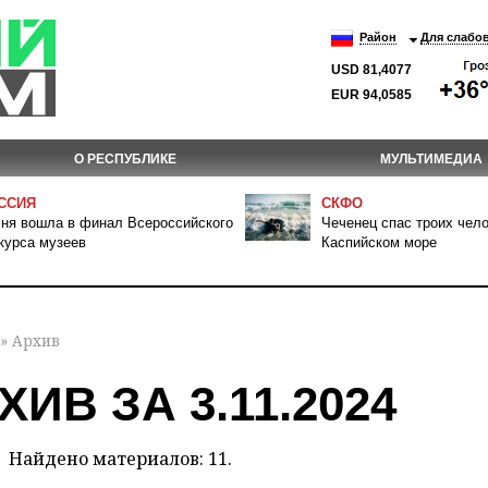
Район
Для слабо
USD 81,4077
EUR 94,0585
О РЕСПУБЛИКЕ
МУЛЬТИМЕДИА
ССИЯ
СКФО
ня вошла в финал Всероссийского
Чеченец спас троих чело
курса музеев
Каспийском море
» Архив
ХИВ ЗА 3.11.2024
Найдено материалов: 11.