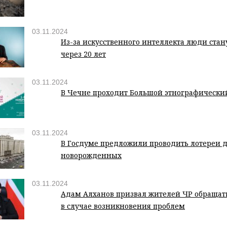
03.11.2024
Из-за искусственного интеллекта люди стан
через 20 лет
03.11.2024
В Чечне проходит Большой этнографически
03.11.2024
В Госдуме предложили проводить лотереи 
новорожденных
03.11.2024
Адам Алханов призвал жителей ЧР обращат
в случае возникновения проблем