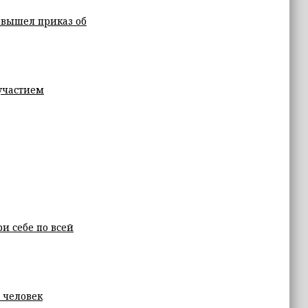
 вышел приказ об
участием
и себе по всей
 человек