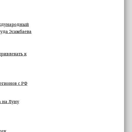
Международный
муда Эсамбаева
привлекать к
егионов с РФ
а на Луну
еек