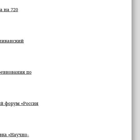
а на 720
бликанский
ревнования по
й форум «Россия
вка «Научно-