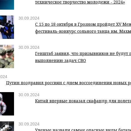
техническое творчество молодежи - 2024»
30.09.2024
С 15 по 18 октября в Грозном пройдет XV 
фестиваль-конкурс сольного танца им. Мах
30.09.2024
Генштаб заявил, что призывников не будут 
выполнению задач СВО
2024
Путин поздравил россиян с днем воссоединения новых р
30.09.2024
Китай впервые показал скафандр для полет
30.09.2024
Ученые назвали самые опасные виды батар