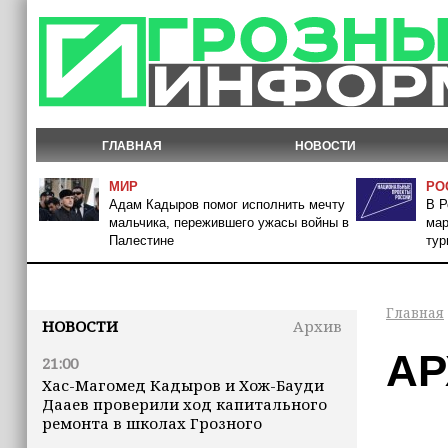
ГЛАВНАЯ
НОВОСТИ
МИР
РО
Адам Кадыров помог исполнить мечту
В Р
мальчика, пережившего ужасы войны в
мар
Палестине
тур
Главная
НОВОСТИ
Архив
АР
21:00
Хас-Магомед Кадыров и Хож-Бауди
Дааев проверили ход капитального
ремонта в школах Грозного