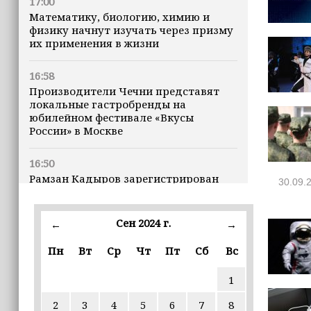
17:00
Математику, биологию, химию и
физику начнут изучать через призму
их применения в жизни
16:58
Производители Чечни представят
локальные гастробренды на
юбилейном фестивале «Вкусы
России» в Москве
16:50
Рамзан Кадыров зарегистрирован
30.09.
кандидатом на должность Главы ЧР
Сен 2024 г.
16:47
←
→
Почему кошки заранее чувствуют
Пн
Вт
Ср
Чт
Пт
Сб
Вс
землетрясения, рассказала
ветеринар
1
16:12
2
3
4
5
6
7
8