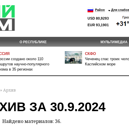
Район
Для слабо
USD 80,9293
EUR 93,1901
О РЕСПУБЛИКЕ
МУЛЬТИМЕДИА
ССИЯ
СКФО
оссии создано около 110
Чеченец спас троих чело
шрутов научно-популярного
Каспийском море
изма в 35 регионах
» Архив
ХИВ ЗА 30.9.2024
Найдено материалов: 36.