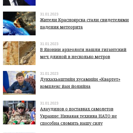
31.01.2023
Жители Красноярска стали свидетелями
падения метеорита
31.01.2023
В Японии археологи нашли гигантский
меч длиной в несколько метров
31.01.2023
Дукхахьаштийн хӀусамийн «Квартет»
комплекс йан йолийна
31.01.2023
Алаудинов о поставках самолетов
Украине: Никакая техника НАТО не
способна сломить нашу силу