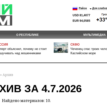
Район
Для слабо
USD 81,4077
EUR 94,0585
О РЕСПУБЛИКЕ
МУЛЬТИМЕДИА
ССИЯ
СКФО
перт объяснил, почему не стоит
Чеченец спас троих чело
шучивать над мошенниками
Каспийском море
» Архив
ХИВ ЗА 4.7.2026
Найдено материалов: 10.