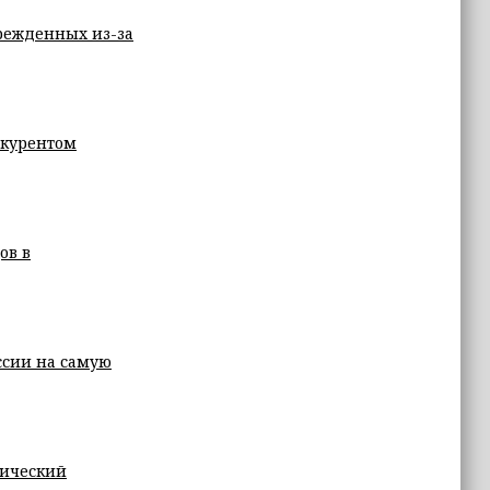
режденных из-за
нкурентом
ов в
ссии на самую
мический