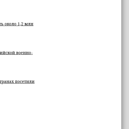
ь около 1,2 млн
сийской военно-
транах посетили