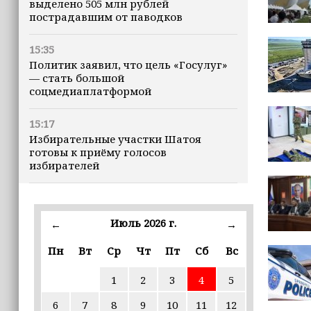
выделено 505 млн рублей
пострадавшим от паводков
15:35
Политик заявил, что цель «Госулуг»
— стать большой
соцмедиаплатформой
15:17
Избирательные участки Шатоя
готовы к приёму голосов
избирателей
15:02
Турция, Саудовская Аравия и
Июль 2026 г.
←
→
Пакистан подписали «Мекканское
соглашение» о коллективной обороне
Пн
Вт
Ср
Чт
Пт
Сб
Вс
14:58
1
2
3
4
5
Кадыров: сдача в плен становится
для многих военнослужащих ВСУ
6
7
8
9
10
11
12