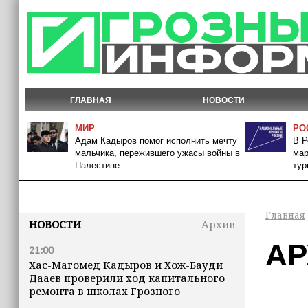
ГЛАВНАЯ
НОВОСТИ
МИР
РО
Адам Кадыров помог исполнить мечту
В Р
мальчика, пережившего ужасы войны в
мар
Палестине
тур
Главная
НОВОСТИ
Архив
АР
21:00
Хас-Магомед Кадыров и Хож-Бауди
Дааев проверили ход капитального
ремонта в школах Грозного