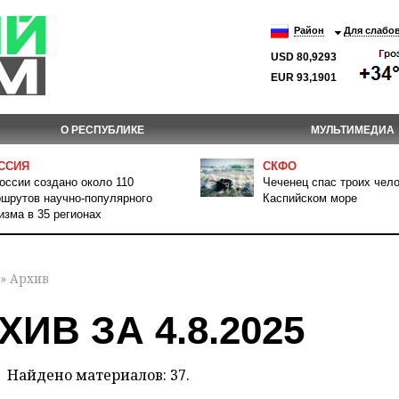
Район
Для слабо
USD 80,9293
EUR 93,1901
О РЕСПУБЛИКЕ
МУЛЬТИМЕДИА
ССИЯ
СКФО
оссии создано около 110
Чеченец спас троих чело
шрутов научно-популярного
Каспийском море
изма в 35 регионах
» Архив
ХИВ ЗА 4.8.2025
Найдено материалов: 37.