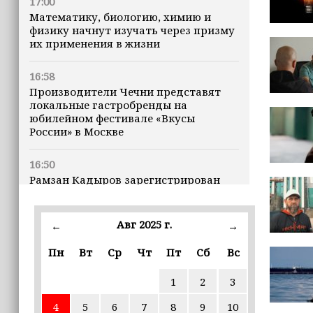
17:00
Математику, биологию, химию и
физику начнут изучать через призму
их применения в жизни
16:58
Производители Чечни представят
локальные гастробренды на
юбилейном фестивале «Вкусы
России» в Москве
16:50
Рамзан Кадыров зарегистрирован
кандидатом на должность Главы ЧР
Авг 2025 г.
16:47
←
→
Почему кошки заранее чувствуют
Пн
Вт
Ср
Чт
Пт
Сб
Вс
землетрясения, рассказала
ветеринар
1
2
3
16:12
4
5
6
7
8
9
10