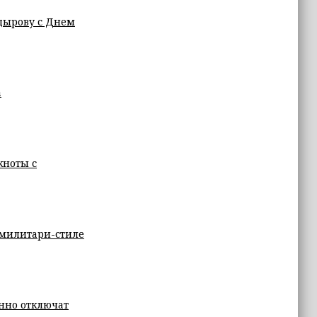
дырову с Днем
а
кноты с
 милитари-стиле
енно отключат