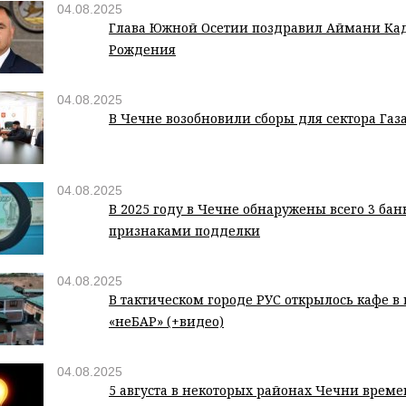
04.08.2025
Глава Южной Осетии поздравил Аймани Ка
Рождения
04.08.2025
В Чечне возобновили сборы для сектора Газ
04.08.2025
В 2025 году в Чечне обнаружены всего 3 бан
признаками подделки
04.08.2025
В тактическом городе РУС открылось кафе в
«неБАР» (+видео)
04.08.2025
5 августа в некоторых районах Чечни врем