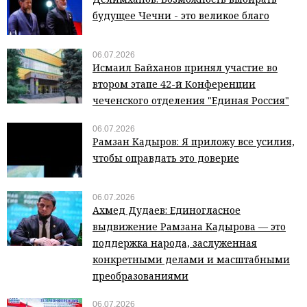
будущее Чечни - это великое благо
06.07.2026
Исмаил Байханов принял участие во
втором этапе 42-й Конференции
чеченского отделения "Единая Россия"
06.07.2026
Рамзан Кадыров: Я приложу все усилия,
чтобы оправдать это доверие
06.07.2026
Ахмед Дудаев: Единогласное
выдвижение Рамзана Кадырова — это
поддержка народа, заслуженная
конкретными делами и масштабными
преобразованиями
06.07.2026